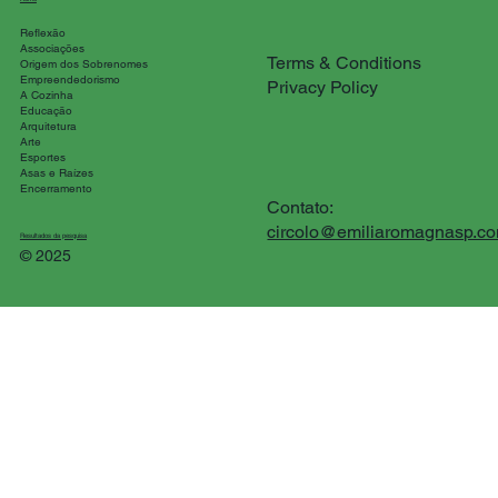
Reflexão
Associações
Terms & Conditions
Origem dos Sobrenomes
Empreendedorismo
Privacy Policy
A Cozinha
Educação
Arquitetura
Arte
Esportes
Asas e Raízes
Encerramento
Contato:
circolo@emiliaromagnasp.c
Resultados da pesquisa
© 2025