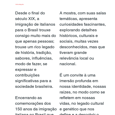
Introdução
Desde o final do
A mostra, com suas salas
século XIX, a
temáticas, apresenta
imigração de italianos
curiosidades fascinantes,
para o Brasil trouxe
explorando detalhes
consigo muito mais do
históricos, culturais e
que apenas pessoas;
sociais, muitas vezes
trouxe um rico legado
desconhecidos, mas que
de história, tradição,
tiveram grande
sabores, influências,
relevância local ou
modo de fazer, se
nacional.
expressar e
contribuições
É um convite à uma
significativas para a
imersão profunda em
sociedade brasileira.
nossa identidade, nossas
raízes, no modo como se
Encerrando as
refletem em nossas
comemorações dos
vidas, no legado cultural
150 anos da imigração
e genético que nos
italiana no Brasil que
define e a descobrir o