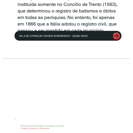
instituída somente no Concílio de Trento (1563),
que determinou o registro de batismos e óbitos
em todas as paróquias. No entanto, foi apenas
em 1866 que a Itália adotou o registro civil, que
passou a ser mantido em cada município.
SALA DE EXPOSIÇÃO: ORIGEM SOBRENOMES - (SAIBA MAIS)
Empreendedorismo Emiliano-Romagnolo no Brasil:
Tradição, Inovação e Excelência