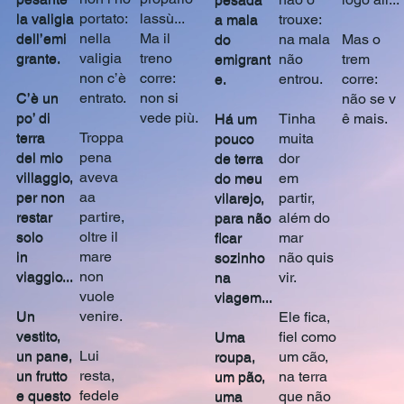
la valigia
portato:
lassù...
a mala
trouxe:
dell’emi
nella
Ma il
do
na mala
Mas o
grante.
valigia
treno
emigrant
não
trem
non c’è
corre:
e.
entrou.
corre:
C’è un
entrato.
non si
não se v
po’ di
vede più.
Há um
Tinha
ê mais.
terra
Troppa
pouco
muita
del mio
pena
de terra
dor
villaggio,
aveva
do meu
em
per non
aa
vilarejo,
partir,
restar
partire,
para não
além do
solo
oltre il
ficar
mar
in
mare
sozinho
não quis
viaggio...
non
na
vir.
vuole
viagem...
Un
venire.
Ele fica,
vestito,
Uma
fiel como
un pane,
Lui
roupa,
um cão,
un frutto
resta,
um pão,
na terra
e questo
fedele
uma
que não