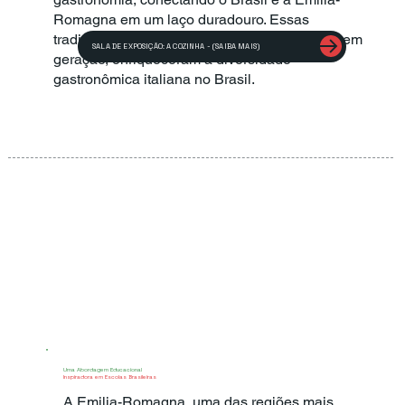
Romagna em um laço duradouro. Essas
tradições culinárias, transmitidas de geração em
SALA DE EXPOSIÇÃO: A COZINHA - (SAIBA MAIS)
geração, enriqueceram a diversidade
gastronômica italiana no Brasil.
Uma Abordagem Educacional
Inspiradora em Escolas Brasileiras
A Emilia-Romagna, uma das regiões mais