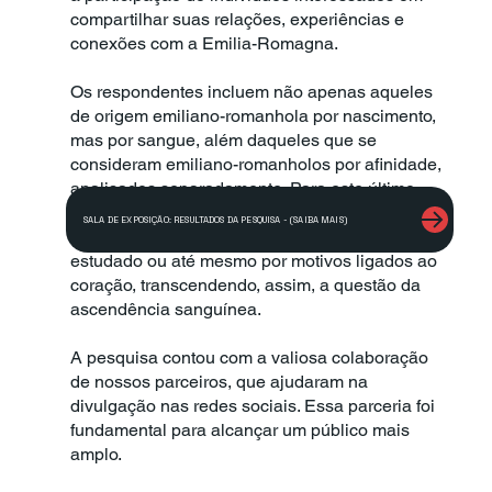
compartilhar suas relações, experiências e
conexões com a Emilia-Romagna.
Os respondentes incluem não apenas aqueles
de origem emiliano-romanhola por nascimento,
mas por sangue, além daqueles que se
consideram emiliano-romanholos por afinidade,
analisados separadamente. Para este último
caso, essa identificação pode se basear em
SALA DE EXPOSIÇÃO: RESULTADOS DA PESQUISA - (SAIBA MAIS)
experiências pessoais, como ter morado,
estudado ou até mesmo por motivos ligados ao
coração, transcendendo, assim, a questão da
ascendência sanguínea.
A pesquisa contou com a valiosa colaboração
de nossos parceiros, que ajudaram na
divulgação nas redes sociais. Essa parceria foi
fundamental para alcançar um público mais
amplo.