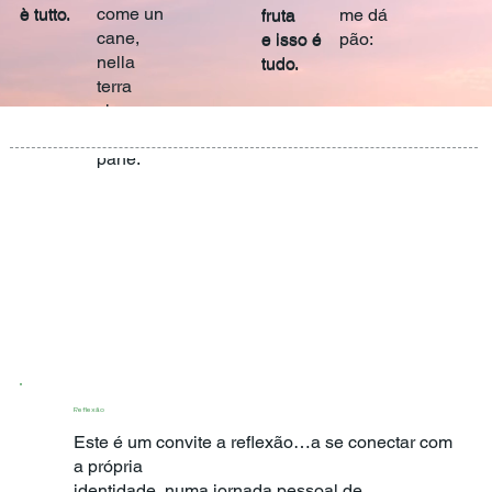
è tutto.
come un
fruta
me dá
cane,
e isso é
pão:
nella
tudo.
terra
che non
mi dà
pane:
Reflexão
Este é um convite a reflexão…a se conectar com
a própria
identidade, numa jornada pessoal de