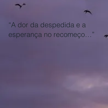
“A dor da despedida e a
esperança no recomeço…”